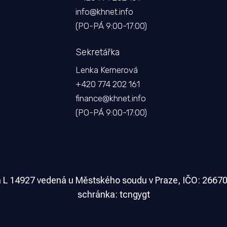
info@khnet.info
(PO-PÁ 9:00-17:00)
Sekretářka
Lenka Kernerová
+420 774 202 161
finance@khnet.info
(PO-PÁ 9:00-17:00)
a
L 14927
vedená u Městského soudu v Praze,
IČO: 2667
schránka: tcngygt