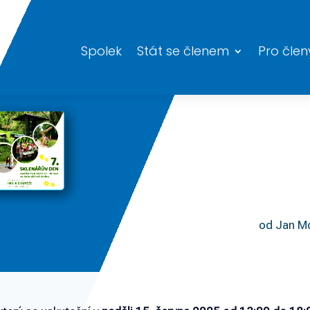
Spolek
Stát se členem
Pro člen
od
Jan Mo