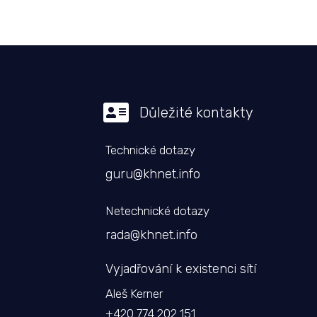

Důležité kontakty
Technické dotazy
guru@khnet.info
Netechnické dotazy
rada@khnet.info
Vyjadřování k existenci sítí
Aleš Kerner
+420 774 202 151