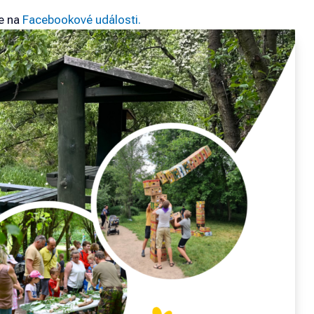
te na
Facebookové události.