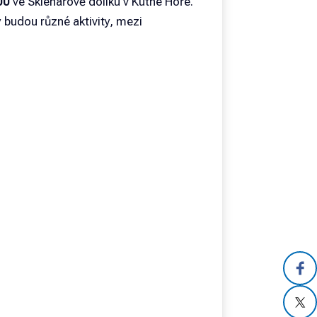
00
ve Sklenářově dolíku v Kutné Hoře.
y budou různé aktivity, mezi