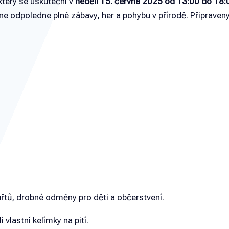
který se uskuteční v
neděli 15. června 2025 od 13:00 do 18:
dne odpoledne plné zábavy, her a pohybu v přírodě. Připraven
řtů, drobné odměny pro děti a občerstvení.
 vlastní kelímky na pití.