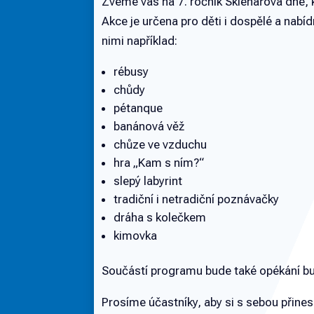
Zveme vás na 7. ročník Sklenářova dne, 
Akce je určena pro děti i dospělé a nabí
nimi například:
rébusy
chůdy
pétanque
banánová věž
chůze ve vzduchu
hra „Kam s ním?“
slepý labyrint
tradiční i netradiční poznávačky
dráha s kolečkem
kimovka
Součástí programu bude také opékání bu
Prosíme účastníky, aby si s sebou přinesli