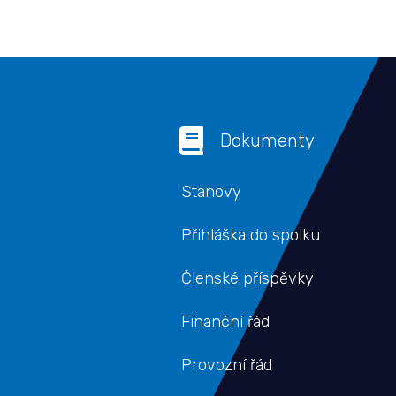

Dokumenty
Stanovy
Přihláška do spolku
Členské příspěvky
Finanční řád
Provozní řád