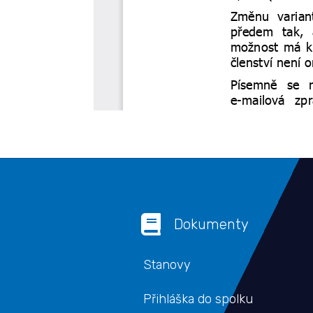

Dokumenty
Stanovy
Přihláška do spolku