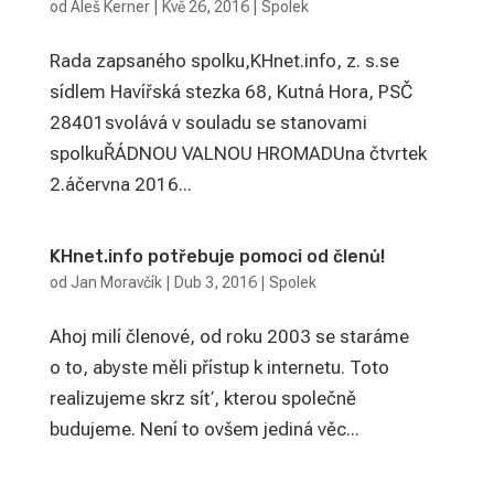
od
Aleš Kerner
|
Kvě 26, 2016
|
Spolek
Rada zapsaného spolku,KHnet.info, z. s.se
sídlem Havířská stezka 68, Kutná Hora, PSČ
28401svolává v souladu se stanovami
spolkuŘÁDNOU VALNOU HROMADUna čtvrtek
2.áčervna 2016...
KHnet.info potřebuje pomoci od členů!
od
Jan Moravčík
|
Dub 3, 2016
|
Spolek
Ahoj milí členové, od roku 2003 se staráme
o to, abyste měli přístup k internetu. Toto
realizujeme skrz síť, kterou společně
budujeme. Není to ovšem jediná věc...