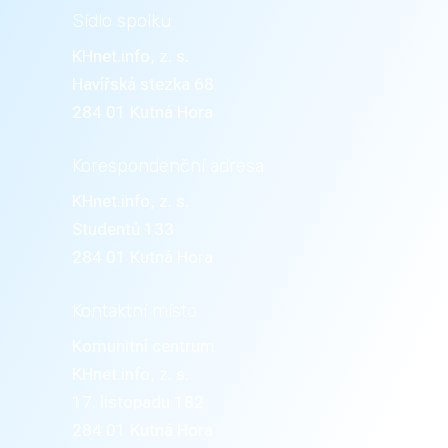
Sídlo spolku
KHnet.info, z. s.
Havířská stezka 68
284 01 Kutná Hora
Korespondenční adresa
KHnet.info, z. s.
Studentů 133
284 01 Kutná Hora
Kontaktní místo
Komunitní centrum
KHnet.info, z. s.
17. listopadu 182
284 01 Kutná Hora