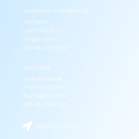
Vyjadřování k existenci sítí
Aleš Kerner
+420 774 202 151
info@khnet.info
(PO-PÁ 9:00-17:00)
Sekretářka
Lenka Kernerová
+420 774 202 161
finance@khnet.info
(PO-PÁ 9:00-17:00)

Kde nás najdete