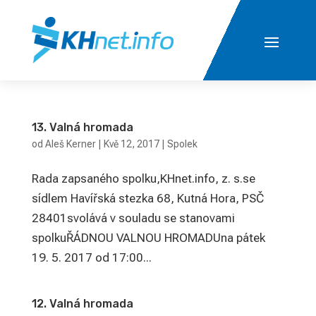
13. Valná hromada
od
Aleš Kerner
|
Kvě 12, 2017
|
Spolek
Rada zapsaného spolku,KHnet.info, z. s.se
sídlem Havířská stezka 68, Kutná Hora, PSČ
28401svolává v souladu se stanovami
spolkuŘÁDNOU VALNOU HROMADUna pátek
19. 5. 2017 od 17:00...
12. Valná hromada