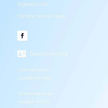
Organizační řád
Ochrana osobních údajů

Důležité kontakty
Technické dotazy
guru@khnet.info
Netechnické dotazy
rada@khnet.info