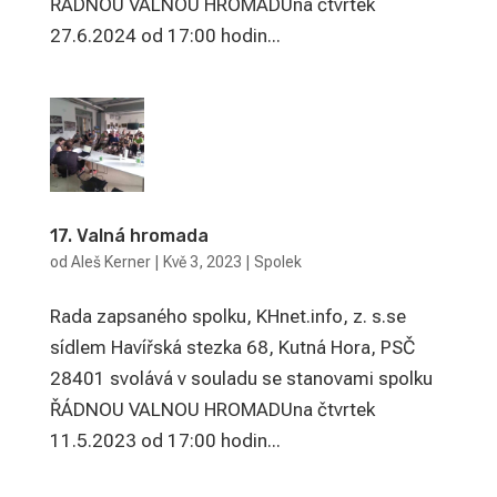
ŘÁDNOU VALNOU HROMADUna čtvrtek
27.6.2024 od 17:00 hodin...
17. Valná hromada
od
Aleš Kerner
|
Kvě 3, 2023
|
Spolek
Rada zapsaného spolku, KHnet.info, z. s.se
sídlem Havířská stezka 68, Kutná Hora, PSČ
28401 svolává v souladu se stanovami spolku
ŘÁDNOU VALNOU HROMADUna čtvrtek
11.5.2023 od 17:00 hodin...