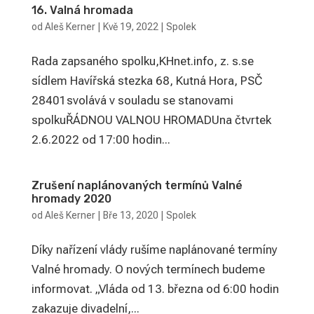
16. Valná hromada
od
Aleš Kerner
|
Kvě 19, 2022
|
Spolek
Rada zapsaného spolku,KHnet.info, z. s.se
sídlem Havířská stezka 68, Kutná Hora, PSČ
28401svolává v souladu se stanovami
spolkuŘÁDNOU VALNOU HROMADUna čtvrtek
2.6.2022 od 17:00 hodin...
Zrušení naplánovaných termínů Valné
hromady 2020
od
Aleš Kerner
|
Bře 13, 2020
|
Spolek
Díky nařízení vlády rušíme naplánované termíny
Valné hromady. O nových termínech budeme
informovat. „Vláda od 13. března od 6:00 hodin
zakazuje divadelní,...