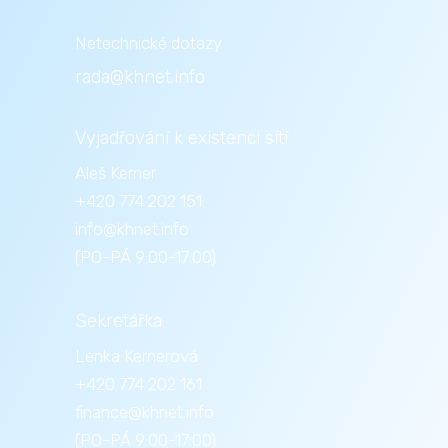
Netechnické dotazy
rada@khnet.info
Vyjadřování k existenci sítí
Aleš Kerner
+420 774 202 151
info@khnet.info
(PO-PÁ 9:00-17:00)
Sekretářka
Lenka Kernerová
+420 774 202 161
finance@khnet.info
(PO-PÁ 9:00-17:00)