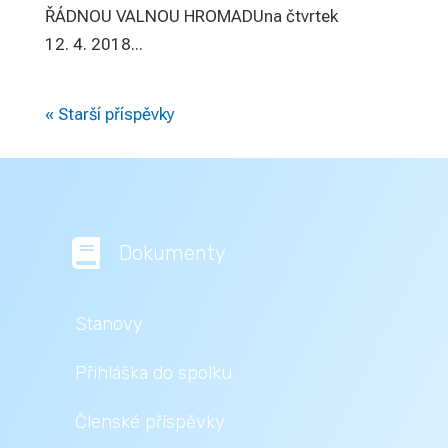
ŘÁDNOU VALNOU HROMADUna čtvrtek
12. 4. 2018...
« Starší příspěvky

Dokumenty
Stanovy
Přihláška do spolku
Členské příspěvky