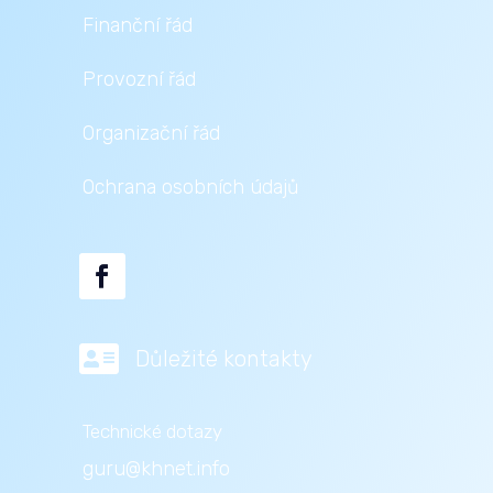
Finanční řád
Provozní řád
Organizační řád
Ochrana osobních údajů

Důležité kontakty
Technické dotazy
guru@khnet.info