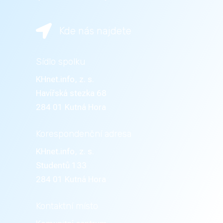

Kde nás najdete
Sídlo spolku
KHnet.info, z. s.
Havířská stezka 68
284 01 Kutná Hora
Korespondenční adresa
KHnet.info, z. s.
Studentů 133
284 01 Kutná Hora
Kontaktní místo