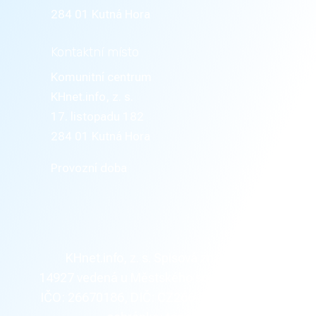
284 01 Kutná Hora
Kontaktní místo
Komunitní centrum
KHnet.info, z. s.
17. listopadu 182
284 01 Kutná Hora
Provozní doba
KHnet.info, z. s. Spisová značka
L
14927
vedená u Městského soudu v Praze,
IČO: 26670186,
DIČ: CZ26670186,
Datová