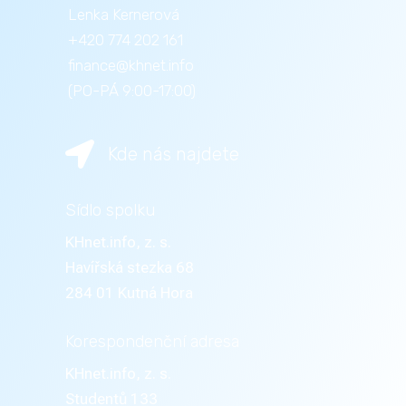
Lenka Kernerová
+420 774 202 161
finance@khnet.info
(PO-PÁ 9:00-17:00)

Kde nás najdete
Sídlo spolku
KHnet.info, z. s.
Havířská stezka 68
284 01 Kutná Hora
Korespondenční adresa
KHnet.info, z. s.
Studentů 133