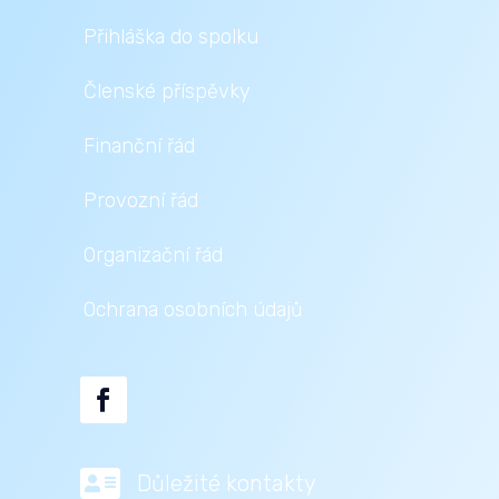
Přihláška do spolku
Členské příspěvky
Finanční řád
Provozní řád
Organizační řád
Ochrana osobních údajů

Důležité kontakty