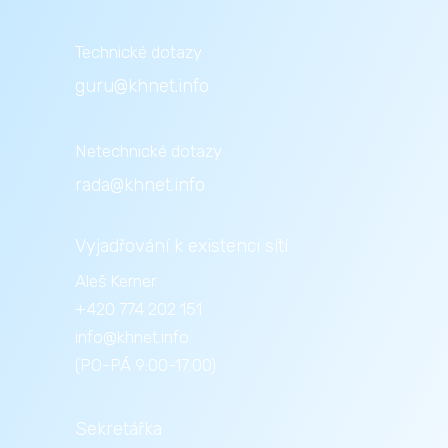
Technické dotazy
guru@khnet.info
Netechnické dotazy
rada@khnet.info
Vyjadřování k existenci sítí
Aleš Kerner
+420 774 202 151
info@khnet.info
(PO-PÁ 9:00-17:00)
Sekretářka