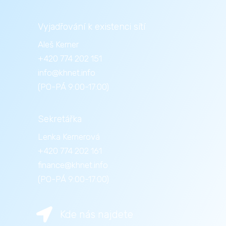
Vyjadřování k existenci sítí
Aleš Kerner
+420 774 202 151
info@khnet.info
(PO-PÁ 9:00-17:00)
Sekretářka
Lenka Kernerová
+420 774 202 161
finance@khnet.info
(PO-PÁ 9:00-17:00)

Kde nás najdete