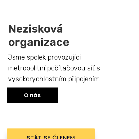
Nezisková
organizace
Jsme spolek provozující
metropolitní počítačovou síť s
vysokorychlostním připojením
O nás
STÁT SE ČLENEM