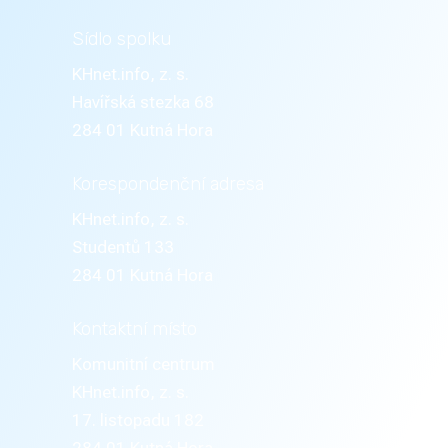
Sídlo spolku
KHnet.info, z. s.
Havířská stezka 68
284 01 Kutná Hora
Korespondenční adresa
KHnet.info, z. s.
Studentů 133
284 01 Kutná Hora
Kontaktní místo
Komunitní centrum
KHnet.info, z. s.
17. listopadu 182