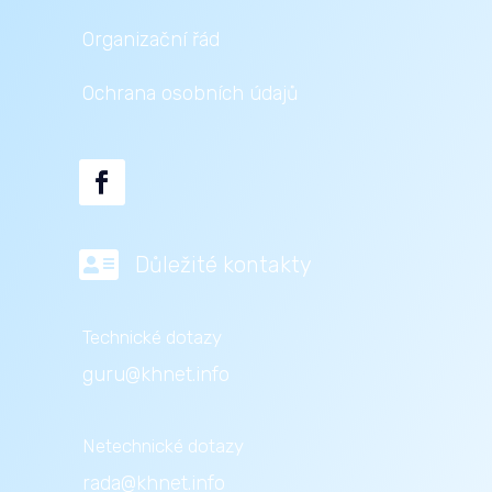
Organizační řád
Ochrana osobních údajů

Důležité kontakty
Technické dotazy
guru@khnet.info
Netechnické dotazy
rada@khnet.info