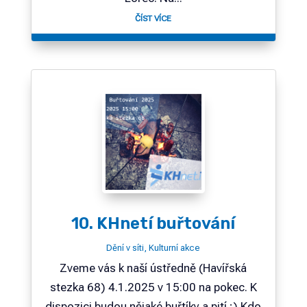
ČÍST VÍCE
10. KHnetí buřtování
Dění v síti
,
Kulturní akce
Zveme vás k naší ústředně (Havířská
stezka 68) 4.1.2025 v 15:00 na pokec. K
dispozici budou nějaké buřtíky a pití ;) Kdo